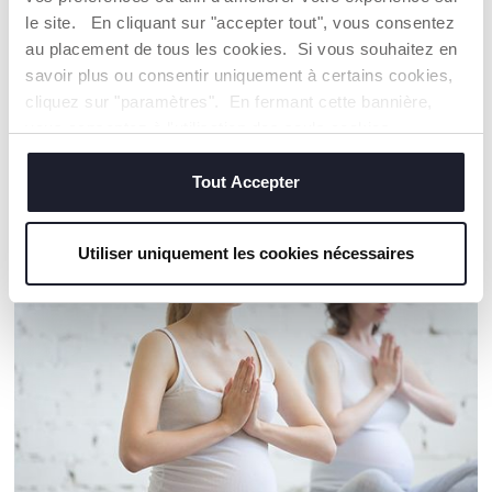
le site. En cliquant sur "accepter tout", vous consentez
au placement de tous les cookies. Si vous souhaitez en
Trouver un Revendeur
savoir plus ou consentir uniquement à certains cookies,
cliquez sur "paramètres". En fermant cette bannière,
vous consentez à l'utilisation des seuls cookies
techniques, qui sont essentiels au service demandé.
NOS RECOMMANDATIONS
Tout Accepter
Utiliser uniquement les cookies nécessaires