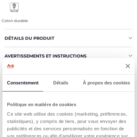
Coton durable
DÉTAILS DU PRODUIT
AVERTISSEMENTS ET INSTRUCTIONS
CHICCO S'ENGAGE
Consentement
Détails
À propos des cookies
Notre coton est… Durable !
Coton cultivé selon un programme dont l'objectif est de
mettre sur le marché des fils certifiés de coton cultivé
dans le respect des principes qui en font un coton
Politique en matière de cookies
DURABLE sur un plan environnemental, économique et
Ce site web utilise des cookies (marketing, préférences,
social.
Toute la chaîne d'approvisionnement et de production fait
statistiques), y compris de tiers, pour vous envoyer des
l'objet d'une traçabilité et des mêmes mesures de
publicités et des services personnalisés en fonction de
durabilité.
vos préférences ou afin d'améliorer votre expérience sur