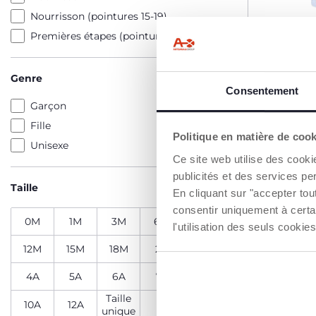
Nourrisson (pointures 15-19)
Premières étapes (pointures 18-24)
Grenouill
devant
Genre
Consentement
15,99 €
Garçon
Fille
Politique en matière de coo
AJO
Unisexe
Ce site web utilise des cooki
publicités et des services pe
Taille
2=3
En cliquant sur "accepter to
consentir uniquement à certa
0M
1M
3M
6M
9M
l'utilisation des seuls cook
12M
15M
18M
2A
3A
4A
5A
6A
7A
8A
Taille
10A
12A
15
16
unique