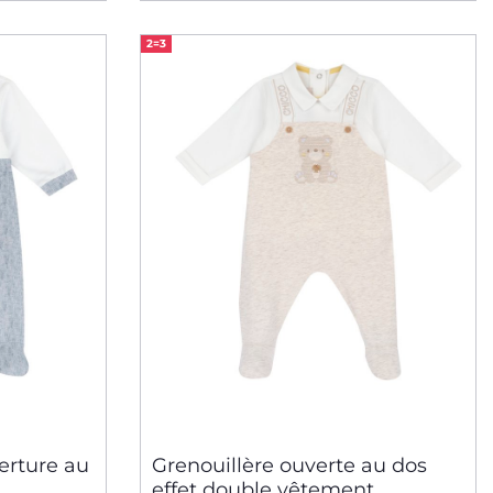
2=3
erture au
Grenouillère ouverte au dos
effet double vêtement