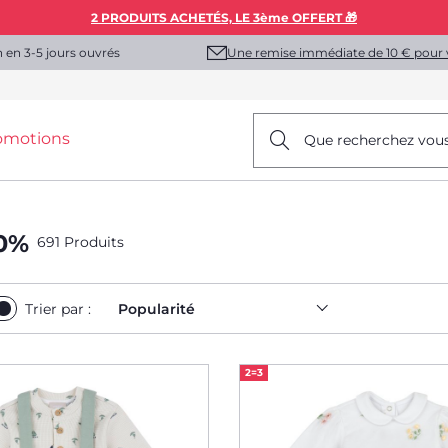
2 PRODUITS ACHETÉS, LE 3ème OFFERT 🎁
Une remise immédiate de 10 € pour 
n en 3-5 jours ouvrés
omotions
Que recherchez vou
0%
691 Produits
Trier par :
Popularité
2=3