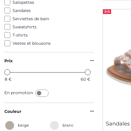
Salopettes
Sandales
2=3
Serviettes de bain
Sweatshirts
T-shirts
Vestes et blousons
Prix
8
€
60
€
En promotion
Couleur
Sandales
beige
blanc