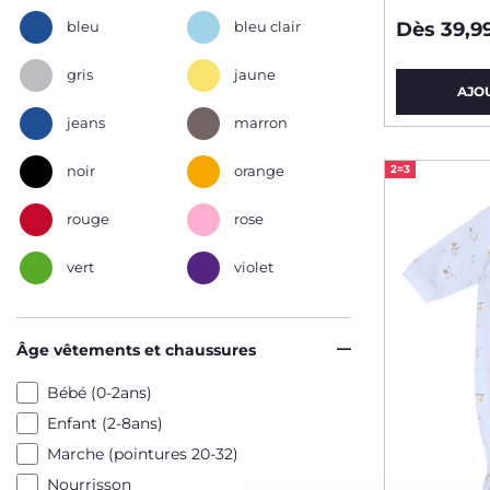
bleu
bleu clair
Dès 39,9
gris
jaune
AJO
jeans
marron
noir
orange
2=3
rouge
rose
vert
violet
Âge vêtements et chaussures
Bébé (0-2ans)
Enfant (2-8ans)
Marche (pointures 20-32)
Nourrisson