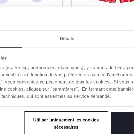
3 Couleurs
ère ouverte sur le
Ensemble t-shirt et sh
fantaisie
Détails
19,99 €
kies
UTER AU PANIER
AJOUTER AU PANIER
es (marketing, préférences, statistiques), y compris de tiers, p
rsonnalisés en fonction de vos préférences ou afin d'améliorer v
2=3
ut", vous consentez au placement de tous les cookies. Si vous s
ins cookies, cliquez sur "paramètres". En fermant cette banniè
ies techniques, qui sont essentiels au service demandé.
Utiliser uniquement les cookies
nécessaires