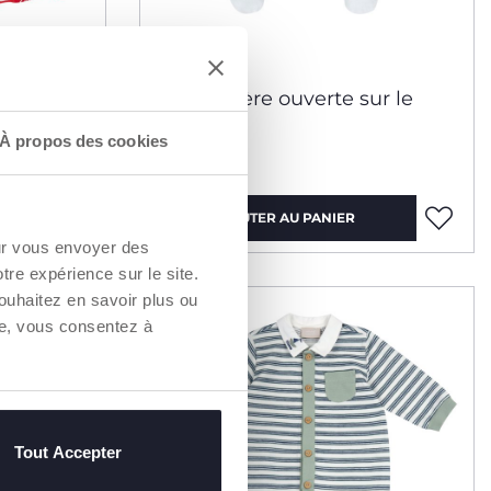
ort
Grenouillère ouverte sur le
devant
À propos des cookies
29,99 €
AJOUTER AU PANIER
our vous envoyer des
otre expérience sur le site.
2=3
ouhaitez en savoir plus ou
re, vous consentez à
Tout Accepter