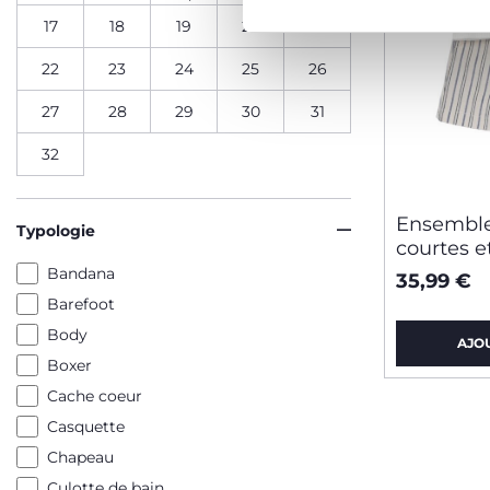
17
18
19
20
21
22
23
24
25
26
27
28
29
30
31
32
Ensemble
Typologie
courtes e
Bandana
35,99 €
Barefoot
Body
AJO
Boxer
Cache coeur
Casquette
Chapeau
Culotte de bain