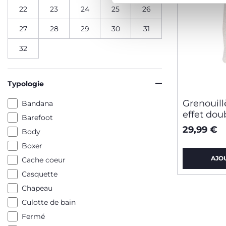
22
23
24
25
26
27
28
29
30
31
32
Typologie
Grenouill
Bandana
effet do
Barefoot
29,99 €
Body
Boxer
AJO
Cache coeur
Casquette
Chapeau
Culotte de bain
Fermé