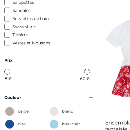
Salopettes
Sandales
Serviettes de bain
Sweatshirts
T-shirts
Vestes et blousons
Prix
8
€
60
€
Couleur
beige
blanc
Ensemble 
bleu
bleu clair
fantaisie