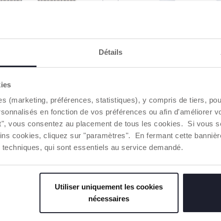
 polo manches
Grenouillère ouverte s
Détails
t short
devant
29,99 €
kies
UTER AU PANIER
AJOUTER AU PANIER
es (marketing, préférences, statistiques), y compris de tiers, p
rsonnalisés en fonction de vos préférences ou afin d'améliorer v
ut", vous consentez au placement de tous les cookies. Si vous s
ins cookies, cliquez sur "paramètres". En fermant cette banniè
ies techniques, qui sont essentiels au service demandé.
Utiliser uniquement les cookies
nécessaires