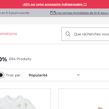
-50% sur votre accessoire indispensable 👯‍♀️
Une remise immédiate de 10 € pour 
n en 3-5 jours ouvrés
omotions
Que recherchez vou
0%
694 Produits
Trier par :
Popularité