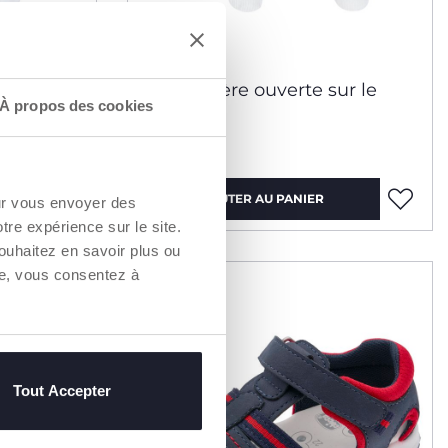
ur le
Grenouillère ouverte sur le
À propos des cookies
devant
27,99 €
AJOUTER AU PANIER
our vous envoyer des
otre expérience sur le site.
ouhaitez en savoir plus ou
re, vous consentez à
Tout Accepter