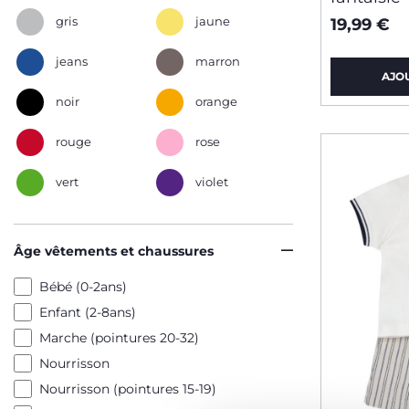
gris
jaune
19,99 €
jeans
marron
AJO
noir
orange
rouge
rose
vert
violet
Âge vêtements et chaussures
Bébé (0-2ans)
Enfant (2-8ans)
Marche (pointures 20-32)
Nourrisson
Nourrisson (pointures 15-19)