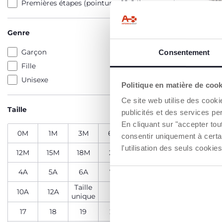
Premières étapes (pointures 18-24)
Genre
Ensemble
Garçon
Consentement
courtes e
Fille
35,99 €
Unisexe
Politique en matière de coo
AJO
Ce site web utilise des cooki
Taille
publicités et des services pe
En cliquant sur "accepter to
0M
1M
3M
6M
9M
consentir uniquement à certa
l'utilisation des seuls cook
12M
15M
18M
2A
3A
4A
5A
6A
7A
8A
Taille
10A
12A
15
16
unique
17
18
19
20
21