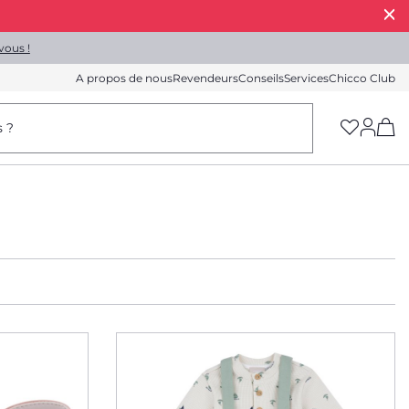
vous !
A propos de nous
Revendeurs
Conseils
Services
Chicco Club
(h
s ?